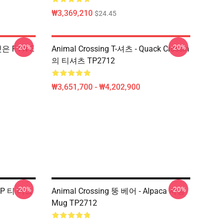
₩3,369,210
$24.45
-20%
-20%
은 F I N E
Animal Crossing T-셔츠 - Quack Crossin
의 티셔츠 TP2712
₩3,651,700 - ₩4,202,900
-20%
-20%
MVP 티 머그
Animal Crossing 뚱 베어 - Alpaca 사랑
Mug TP2712