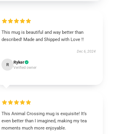
This mug is beautiful and way better than
described! Made and Shipped with Love !!
Dec 6, 2024
Ryker
R
Verified owner
This Animal Crossing mug is exquisite! It’s
even better than I imagined, making my tea
moments much more enjoyable.