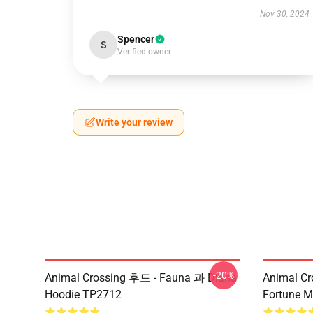
Nov 30, 2024
Spencer
S
Verified owner
Write your review
-20%
Animal Crossing 후드 - Fauna 과 Diana
Animal Cr
Hoodie TP2712
Fortune 