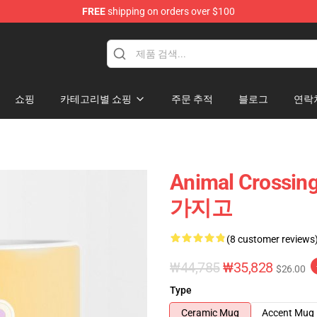
FREE
shipping on orders over $100
handise Store
쇼핑
카테고리별 쇼핑
주문 추적
블로그
연락
Animal Cross
가지고
(8 customer reviews
₩44,785
₩35,828
$26.00
Type
Ceramic Mug
Accent Mug