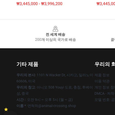
₩3,445,000 - ₩3,996,200
₩3,445,00
Footer
전 세계 배송
200개 이상의 국가로 배송
클
기타 제품
우리의 
우리의 본사
: 1101 N Wacker Dr, 시카고, 일리노이
제품 정보
60606, 미국
이용 약관
우리의 창고
: 아니오 508 Youyi 도로, 충칭, 후베이
개인 정보 정
성, 중국
DMCA - 저
시간 :
: 오전 9시 ~ 오후 5시 (월 ~ 금)
모델 번호: 
이름 *
: 연락처@animal-crossing.shop