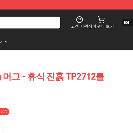
고객 지원
장바구니 보기
처
ing 머그 - 휴식 진흙 TP2712를
)
-20%