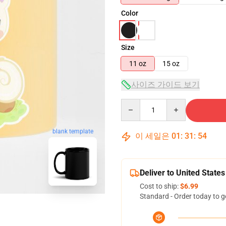
Color
Size
11 oz
15 oz
사이즈 가이드 보기
Quantity
blank template
이 세일은
01
:
31
:
54
Deliver to United States
Cost to ship:
$6.99
Standard - Order today to g