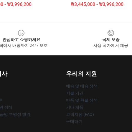
0 - ₩3,996,200
₩3,445,000 - ₩3,996,200
안심하고 쇼핑하세요
국제 보증
릭에서 배송까지 24/7 보호
사용 국가에서 제공
회사
우리의 지원
배송 및 배송 정책
지불 기간
책
반품 및 환불 정책
작권 정책
기타 제품
공급망 투명성 행위
고객지원 (FAQ)
구매하기