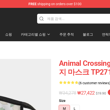
FREE
shipping on orders over $100
handise Store
쇼핑
카테고리별 쇼핑
주문 추적
블로그
연락
Animal Cros
지 마스크 TP27
(6 customer reviews
₩34,278
₩27,422
$19.90
Size
M
L