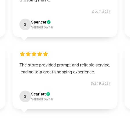
Crossing mask!
Dec 1, 2024
Spencer
S
Verified owner
The store provided prompt and reliable service,
leading to a great shopping experience.
Oct 10, 2024
Scarlett
S
Verified owner