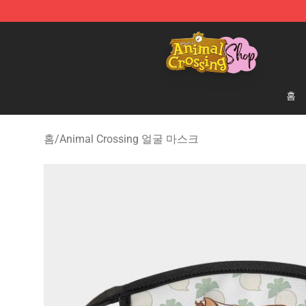
Animal Crossing Shop - Official Animal Crossing Merc
홈
홈
/
Animal Crossing 얼굴 마스크