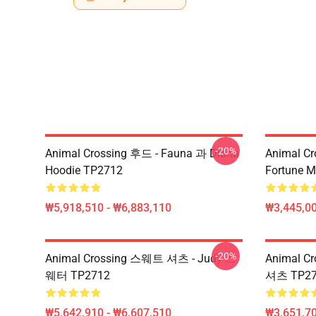
-20%
Animal Crossing 후드 - Fauna 과 Diana
Animal Cr
Hoodie TP2712
Fortune 
₩5,918,510 - ₩6,883,110
₩3,445,00
-20%
Animal Crossing 스웨트 셔츠 - Judy 스
Animal C
웨터 TP2712
셔츠 TP27
₩5,642,910 - ₩6,607,510
₩3,651,70