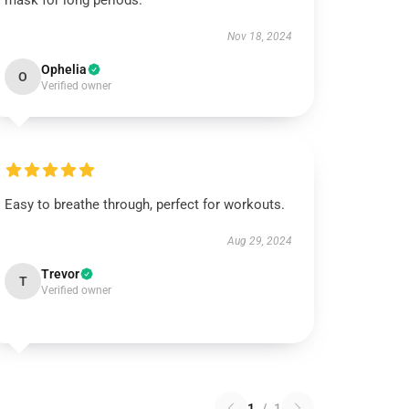
mask for long periods.
Nov 18, 2024
Ophelia
O
Verified owner
Easy to breathe through, perfect for workouts.
Aug 29, 2024
Trevor
T
Verified owner
1
/
1