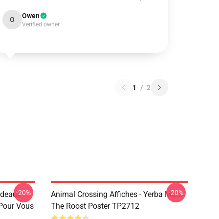
Owen
O
Verified owner
1
/
2
-20%
-20%
adeaux
Animal Crossing Affiches - Yerba Mate
 Pour Vous
The Roost Poster TP2712