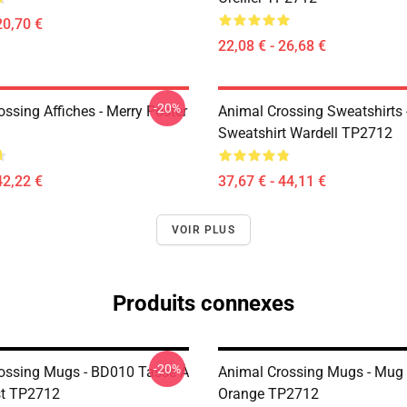
20,70 €
22,08 € - 26,68 €
-20%
ssing Affiches - Merry Poster
Animal Crossing Sweatshirts 
Sweatshirt Wardell TP2712
42,22 €
37,67 € - 44,11 €
VOIR PLUS
Produits connexes
-20%
ossing Mugs - BD010 Tasse À
Animal Crossing Mugs - Mug F
st TP2712
Orange TP2712