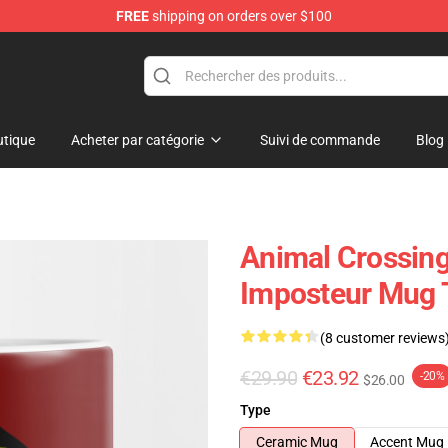
FREE
shipping on orders over $100
handise Store
tique
Acheter par catégorie
Suivi de commande
Blog
Animal Crossing
Imposteur Mug
(8 customer reviews
€29.90
€23.92
-20%
$26.00
Type
Ceramic Mug
Accent Mug