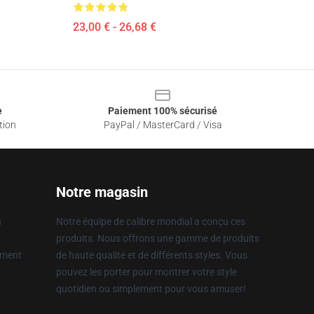
23,00 € - 26,68 €
e
Paiement 100% sécurisé
tion
PayPal / MasterCard / Visa
Notre magasin
n
Notre équipe de calibre mondial a conçu ces
produits. Nous offrons une gamme de produits
ement
de haute qualité et de différents styles. Vous
pouvez les porter pour montrer votre style
quotidien ou simplement pour vous amuser!