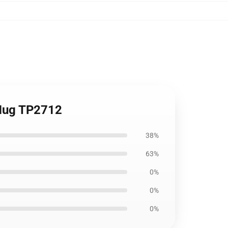
 Mug TP2712
38%
63%
0%
0%
0%