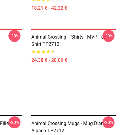
18,21 € - 42,22 €
-20%
-20%
-
Animal Crossing T-Shirts - MVP Tee T-
Shirt TP2712
24,38 € - 28,06 €
-20%
-20%
ille
Animal Crossing Mugs - Mug D'amour
Alpaca TP2712