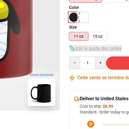
Color
Size
11 oz
15 oz
Voir le guide des tailles
Quantity
blank template
Cette vente se termine 
Deliver to United States
Cost to ship:
$6.99
Standard - Order today to g