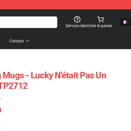
Service client
Voir le panier
Contact
 Mugs - Lucky N'était Pas Un
 TP2712
)