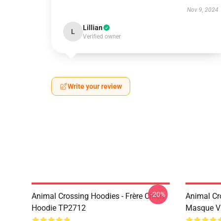
Nov 9, 2024
Lillian
L
Verified owner
Write your review
-20%
Animal Crossing Hoodies - Frère Chien
Animal Cr
Hoodie TP2712
Masque V