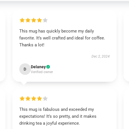
This mug has quickly become my daily
favorite. It’s well crafted and ideal for coffee.
Thanks a lot!
Dec 2, 2024
Delaney
D
Verified owner
This mug is fabulous and exceeded my
expectations! It’s so pretty, and it makes
drinking tea a joyful experience.