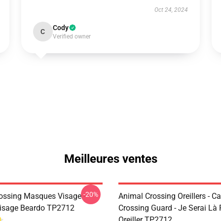
Oct 24, 2024
Cody
C
Verified owner
Meilleures ventes
-20%
ossing Masques Visage -
Animal Crossing Oreillers - C
isage Beardo TP2712
Crossing Guard - Je Serai Là
Oreiller TP2712