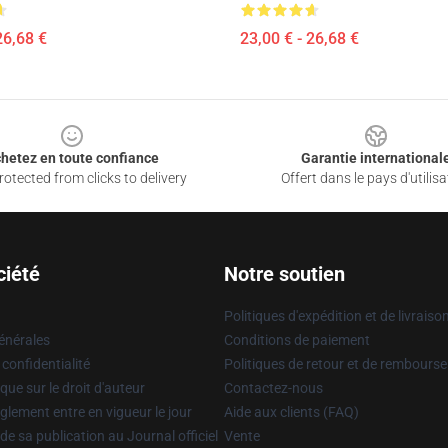
26,68 €
23,00 € - 26,68 €
hetez en toute confiance
Garantie international
otected from clicks to delivery
Offert dans le pays d'utilisa
ciété
Notre soutien
Politiques d'expédition et de livraiso
énérales
Conditions de paiement
 confidentialité
Politiques de retour et de rembours
que sur le droit d'auteur
Contactez-nous
glement entre en vigueur le jour
Aide aux clients (FAQ)
 de sa publication au Journal officiel
Vente