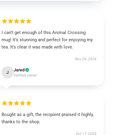
I can’t get enough of this Animal Crossing
mug! It’s stunning and perfect for enjoying my
tea. It’s clear it was made with love.
Nov 28, 2024
Jared
J
Verified owner
Bought as a gift, the recipient praised it highly,
thanks to the shop.
Oct 17, 2024