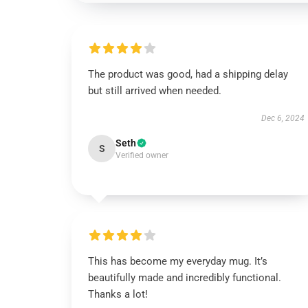
The product was good, had a shipping delay
but still arrived when needed.
Dec 6, 2024
Seth
S
Verified owner
This has become my everyday mug. It’s
beautifully made and incredibly functional.
Thanks a lot!