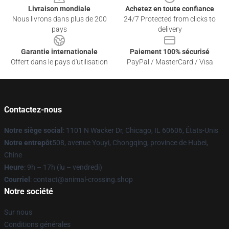
Livraison mondiale
Achetez en toute confiance
Nous livrons dans plus de 200
24/7 Protected from clicks to
pays
delivery
Garantie internationale
Paiement 100% sécurisé
Offert dans le pays d'utilisation
PayPal / MasterCard / Visa
Contactez-nous
Notre siège social
: 1101 N Wacker Dr, Chicago, IL 60606, États-Unis
Notre entrepôt
508, avenue Youyi, Chongqing, province de Hubei,
Chine
Heure
: 9h – 17h (lu – vendredi)
Courriel
: contact@animal-crossing.shop
Notre société
Sur nous
Conditions générales