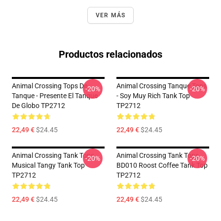
VER MÁS
Productos relacionados
Animal Crossing Tops De
Animal Crossing Tanque Tops
-20%
-20%
Tanque - Presente El Tanque
- Soy Muy Rich Tank Top
De Globo TP2712
TP2712
22,49 €
$24.45
22,49 €
$24.45
Animal Crossing Tank Tops -
Animal Crossing Tank Tops -
-20%
-20%
Musical Tangy Tank Top
BD010 Roost Coffee Tank Top
TP2712
TP2712
22,49 €
$24.45
22,49 €
$24.45