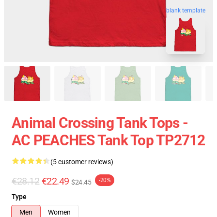
blank template
Animal Crossing Tank Tops -
AC PEACHES Tank Top TP2712
(5 customer reviews)
€28.12
€22.49
-20%
$24.45
Type
Men
Women