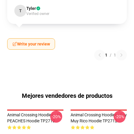
Tyler
T
Verified owner
Write your review
1
/
1
Mejores vendedores de productos
Animal Crossing Hoodies - AC
Animal Crossing Hoodies - Soy
-20%
-20%
PEACHES Hoodie TP2712
Muy Rico Hoodie TP2712