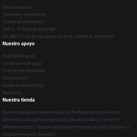
Sobre nosotros
Términos y condiciones
Política de privacidad
DMCA - Política de Copyright
CA SB657: Ley de transparencia en la cadena de suministro
Nuestro apoyo
Políticas de envío
Condiciones de pago
Políticas de reembolso
Contáctenos
Ayuda al cliente (FAQ)
Mayorista
Nuestra tienda
Nuestro equipo de clase mundial ha diseñado estos productos.
Ofrecemos una gama de productos de alta calidad y vienen en
diferentes estilos. Puedes usarlos para mostrar tu estilo cotidiano o
simplemente para divertirte!