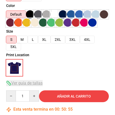
Color
Default
Size
S
M
L
XL
2XL
3XL
4XL
5XL
Print Location
Ver guía de tallas
Quantity
AÑADIR AL CARRITO
Esta venta termina en
00
:
50
:
54