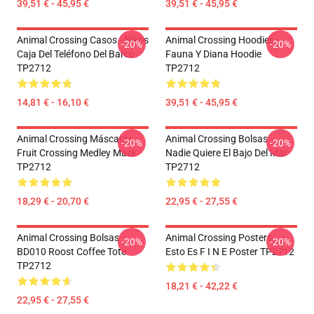
39,51 € - 45,95 €
39,51 € - 45,95 €
Animal Crossing Casos - Nikos
Animal Crossing Hoodies -
-20%
-20%
Caja Del Teléfono Del Barco
Fauna Y Diana Hoodie
TP2712
TP2712
14,81 € - 16,10 €
39,51 € - 45,95 €
Animal Crossing Máscaras -
Animal Crossing Bolsas -
-20%
-20%
Fruit Crossing Medley Mask
Nadie Quiere El Bajo Del Mar
TP2712
TP2712
18,29 € - 20,70 €
22,95 € - 27,55 €
Animal Crossing Bolsas -
Animal Crossing Posters -
-20%
-20%
BD010 Roost Coffee Tote
Esto Es F I N E Poster TP2712
TP2712
18,21 € - 42,22 €
22,95 € - 27,55 €