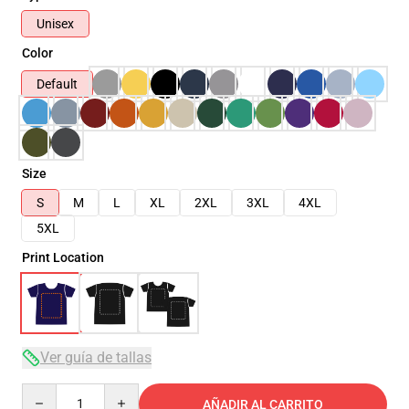
Unisex
Color
Default
Size
S
M
L
XL
2XL
3XL
4XL
5XL
Print Location
Ver guía de tallas
Quantity
AÑADIR AL CARRITO