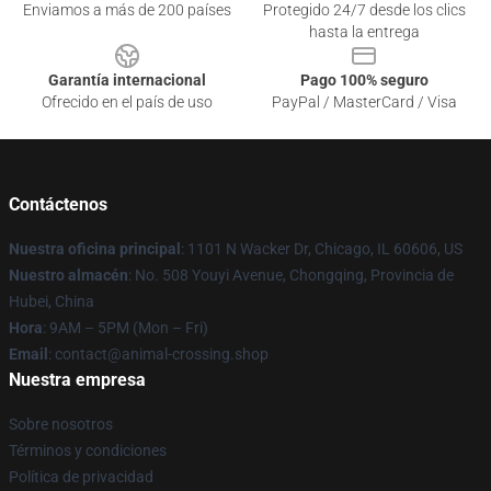
Enviamos a más de 200 países
Protegido 24/7 desde los clics
hasta la entrega
Garantía internacional
Pago 100% seguro
Ofrecido en el país de uso
PayPal / MasterCard / Visa
Contáctenos
Nuestra oficina principal
: 1101 N Wacker Dr, Chicago, IL 60606, US
Nuestro almacén
: No. 508 Youyi Avenue, Chongqing, Provincia de
Hubei, China
Hora
: 9AM – 5PM (Mon – Fri)
Email
: contact@animal-crossing.shop
Nuestra empresa
Sobre nosotros
Términos y condiciones
Política de privacidad