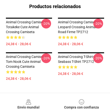
Productos relacionados
Animal Crossing Camisetas -
Animal Crossing Camisetas -
-20%
-20%
Totakeke Cute Animal
Leopard Crossing Animal
Crossing Camiseta
Road Firme TP2712
24,38 € - 28,06 €
24,38 € - 28,06 €
Animal Crossing Camisetas -
Animal Crossing T-Shirts -
-20%
-20%
Tom Nook Cute Animal
Seabass T-Shirt TP2712
Crossing Camiseta
24,38 € - 28,06 €
24,38 € - 28,06 €
Footer
Envío mundial
Compra con confianza