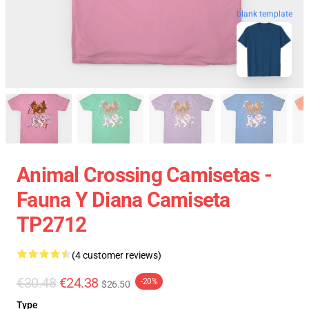
blank template
Animal Crossing Camisetas -
Fauna Y Diana Camiseta
TP2712
(4 customer reviews)
€30.48
€24.38
-20%
$26.50
Type