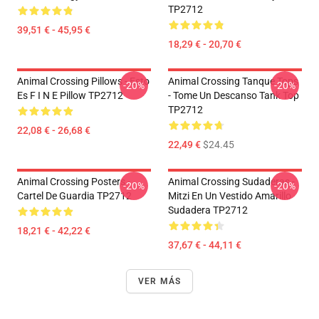
TP2712
39,51 € - 45,95 €
18,29 € - 20,70 €
Animal Crossing Pillows - Esto
Animal Crossing Tanque Tops
-20%
-20%
Es F I N E Pillow TP2712
- Tome Un Descanso Tank Top
TP2712
22,08 € - 26,68 €
22,49 €
$24.45
Animal Crossing Posters -
Animal Crossing Sudaderas -
-20%
-20%
Cartel De Guardia TP2712
Mitzi En Un Vestido Amarillo
Sudadera TP2712
18,21 € - 42,22 €
37,67 € - 44,11 €
VER MÁS