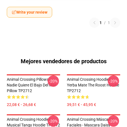
Write your review
1
/
1
Mejores vendedores de productos
Animal Crossing Pillows -
Animal Crossing Hoodies -
-20%
-20%
Nadie Quiere El Bajo Del Mar
Yerba Mate The Roost Hoodie
Pillow TP2712
TP2712
22,08 € - 26,68 €
39,51 € - 45,95 €
Animal Crossing Hoodies -
Animal Crossing Máscaras
-20%
-20%
Musical Tangy Hoodie TP2712
Faciales - Mascara Daisy