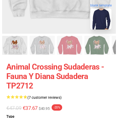
blank template
Animal Crossing Sudaderas -
Fauna Y Diana Sudadera
TP2712
(7 customer reviews)
€47.09
€37.67
-20%
$40.95
Type