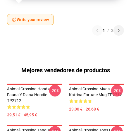
Write your review
1
/
2
Mejores vendedores de productos
Animal Crossing Hoodies -
Animal Crossing Mugs -
-20%
-20%
Fauna Y Diana Hoodie
Katrina Fortune Mug TP2712
TP2712
23,00 € - 26,68 €
39,51 € - 45,95 €
Animal Crossing Tanque Tops
Animal Crossing Tops De