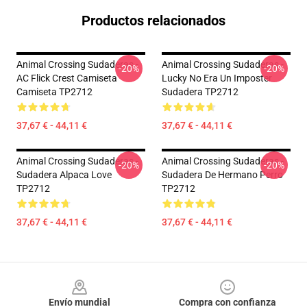
Productos relacionados
Animal Crossing Sudaderas -
Animal Crossing Sudaderas -
-20%
-20%
AC Flick Crest Camiseta
Lucky No Era Un Imposter
Camiseta TP2712
Sudadera TP2712
37,67 € - 44,11 €
37,67 € - 44,11 €
Animal Crossing Sudaderas -
Animal Crossing Sudaderas -
-20%
-20%
Sudadera Alpaca Love
Sudadera De Hermano Perro
TP2712
TP2712
37,67 € - 44,11 €
37,67 € - 44,11 €
Footer
Envío mundial
Compra con confianza