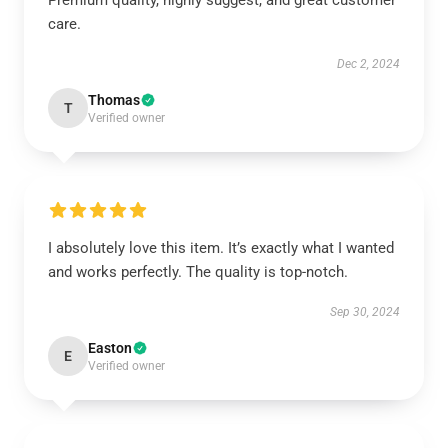
Premium quality, highly suggest, and great customer
care.
Dec 2, 2024
Thomas
T
Verified owner
I absolutely love this item. It’s exactly what I wanted
and works perfectly. The quality is top-notch.
Sep 30, 2024
Easton
E
Verified owner