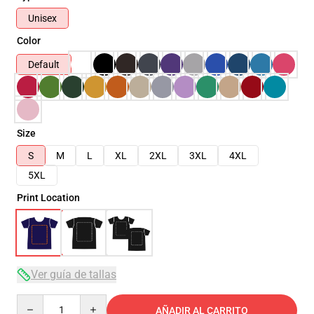
Unisex
Color
Default
Size
S
M
L
XL
2XL
3XL
4XL
5XL
Print Location
Ver guía de tallas
Quantity
AÑADIR AL CARRITO