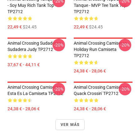
-20%
-20%
- Soy Muy Rich Tank Top
Tanque - MVP Tee Tank Top
TP2712
TP2712
22,49 €
$24.45
22,49 €
$24.45
Animal Crossing Sudaderas -
Animal Crossing Camisetas -
-20%
-20%
Sudadera Judy TP2712
Holiday Run Camiseta
TP2712
37,67 € - 44,11 €
24,38 € - 28,06 €
Animal Crossing Camisetas -
Animal Crossing Camisetas -
-20%
-20%
Esta Es La Camiseta TP2712
Quack Crossin' TP2712
24,38 € - 28,06 €
24,38 € - 28,06 €
VER MÁS