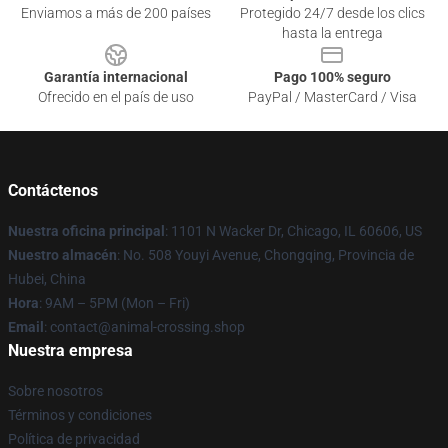
Enviamos a más de 200 países
Protegido 24/7 desde los clics
hasta la entrega
Garantía internacional
Pago 100% seguro
Ofrecido en el país de uso
PayPal / MasterCard / Visa
Contáctenos
Nuestra oficina principal
: 1101 N Wacker Dr, Chicago, IL 60606, US
Nuestro almacén
: No. 508 Youyi Avenue, Chongqing, Provincia de
Hubei, China
Hora
: 9AM – 5PM (Mon – Fri)
Email
: contact@animal-crossing.shop
Nuestra empresa
Sobre nosotros
Términos y condiciones
Política de privacidad