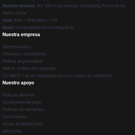
Nuestro almacén
: No. 508 Youyi Avenue, Chongqing, Provincia de
Hubei, China
Hora
: 9AM – 5PM (Mon – Fri)
Email
: contact@animal-crossing.shop
Nuestra empresa
Sobre nosotros
Términos y condiciones
Política de privacidad
DMCA - Política de Copyright
CA SB657: Ley de transparencia en la cadena de suministro
Nuestro apoyo
Políticas de envío
Condiciones de pago
Políticas de reembolso
Contáctenos
Ayuda al cliente (FAQ)
Mayorista