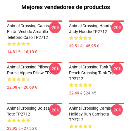
Mejores vendedores de productos
Animal Crossing Casos - Mitzi
Animal Crossing Hoodies -
-20%
-20%
En Un Vestido Amarillo
Judy Hoodie TP2712
Teléfono Caso TP2712
39,51 € - 45,95 €
14,81 € - 16,10 €
Animal Crossing Pillows -
Animal Crossing Tank Tops -
-20%
-20%
Pareja Alpaca Pillow TP2712
Peach Crossing Tank Top
TP2712
22,08 € - 26,68 €
22,49 €
$24.45
Animal Crossing Bolsas Judy
Animal Crossing Camisetas -
-20%
-20%
Tote TP2712
Holiday Run Camiseta
TP2712
22,95 € - 27,55 €