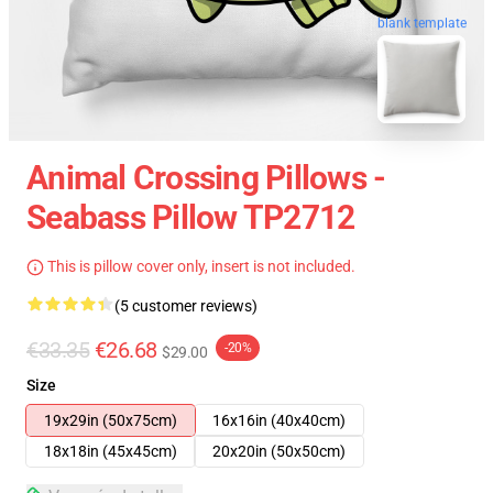
blank template
Animal Crossing Pillows -
Seabass Pillow TP2712
This is pillow cover only, insert is not included.
(5 customer reviews)
€33.35
€26.68
-20%
$29.00
Size
19x29in (50x75cm)
16x16in (40x40cm)
18x18in (45x45cm)
20x20in (50x50cm)