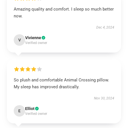
Amazing quality and comfort. I sleep so much better
now.
Dec 4, 2024
Vivienne
V
Verified owner
So plush and comfortable Animal Crossing pillow.
My sleep has improved drastically.
Nov 30, 2024
Elliot
E
Verified owner