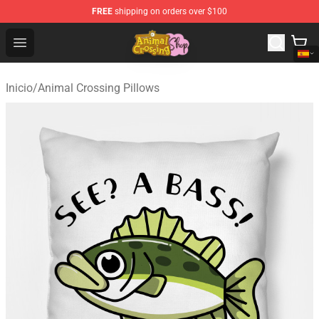
FREE
shipping on orders over $100
Animal Crossing Shop - Official Animal Crossing Mercha
Open menu
Inicio
/
Animal Crossing Pillows