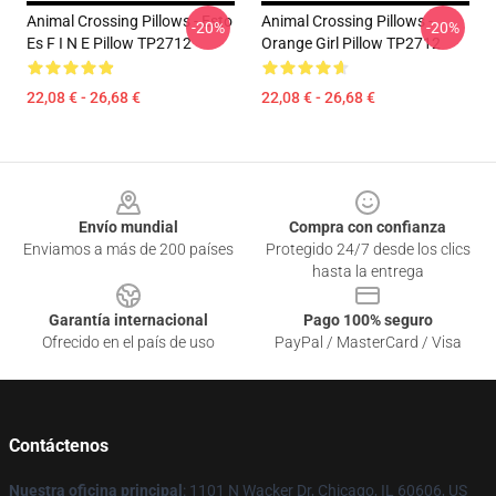
Animal Crossing Pillows - Esto
Animal Crossing Pillows -
-20%
-20%
Es F I N E Pillow TP2712
Orange Girl Pillow TP2712
22,08 € - 26,68 €
22,08 € - 26,68 €
Footer
Envío mundial
Compra con confianza
Enviamos a más de 200 países
Protegido 24/7 desde los clics
hasta la entrega
Garantía internacional
Pago 100% seguro
Ofrecido en el país de uso
PayPal / MasterCard / Visa
Contáctenos
Nuestra oficina principal
: 1101 N Wacker Dr, Chicago, IL 60606, US