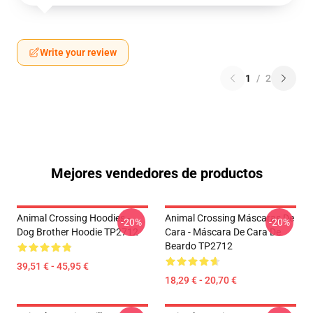
Write your review
1
/
2
Mejores vendedores de productos
Animal Crossing Hoodies -
Animal Crossing Máscaras De
-20%
-20%
Dog Brother Hoodie TP2712
Cara - Máscara De Cara De
Beardo TP2712
39,51 € - 45,95 €
18,29 € - 20,70 €