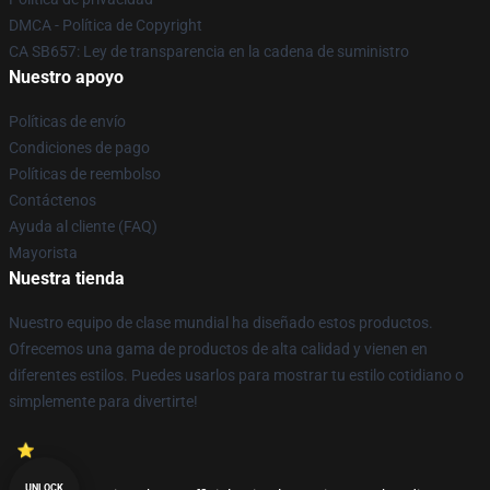
DMCA - Política de Copyright
CA SB657: Ley de transparencia en la cadena de suministro
Nuestro apoyo
Políticas de envío
Condiciones de pago
Políticas de reembolso
Contáctenos
Ayuda al cliente (FAQ)
Mayorista
Nuestra tienda
Nuestro equipo de clase mundial ha diseñado estos productos.
Ofrecemos una gama de productos de alta calidad y vienen en
diferentes estilos. Puedes usarlos para mostrar tu estilo cotidiano o
simplemente para divertirte!
UNLOCK