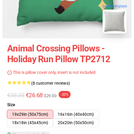
blank template
Animal Crossing Pillows -
Holiday Run Pillow TP2712
This is pillow cover only, insert is not included.
(8 customer reviews)
€33.35
€26.68
-20%
$29.00
Size
19x29in (50x75cm)
16x16in (40x40cm)
18x18in (45x45cm)
20x20in (50x50cm)