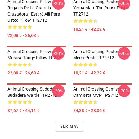
Animal Crossing Pillows -
Animal Crossing Posters -
-20%
-20%
Regalos De La Guardia
Yerba Mate The Roost Poster
Cruzadora - Estaré Allí Para
TP2712
Usted Pillow TP2712
18,21 € - 42,22 €
22,08 € - 26,68 €
Animal Crossing Pillows -
Animal Crossing Posters -
-20%
-20%
Musical Tangy Pillow TP2712
Merry Poster TP2712
22,08 € - 26,68 €
18,21 € - 42,22 €
Animal Crossing Sudaderas -
Animal Crossing Camisetas -
-20%
-20%
Sudadera Wardell TP2712
Camiseta MVP TP2712
37,67 € - 44,11 €
24,38 € - 28,06 €
VER MÁS