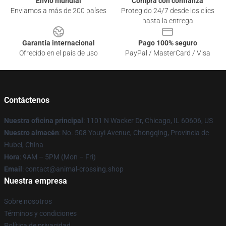
Envío mundial
Compra con confianza
Enviamos a más de 200 países
Protegido 24/7 desde los clics
hasta la entrega
Garantía internacional
Pago 100% seguro
Ofrecido en el país de uso
PayPal / MasterCard / Visa
Contáctenos
Nuestra oficina principal
: 1101 N Wacker Dr, Chicago, IL 60606, US
Nuestro almacén
: No. 508 Youyi Avenue, Chongqing, Provincia de
Hubei, China
Hora
: 9AM – 5PM (Mon – Fri)
Email
: contact@animal-crossing.shop
Nuestra empresa
Sobre nosotros
Términos y condiciones
Política de privacidad