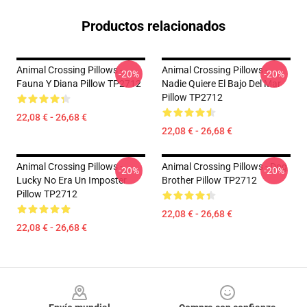
Productos relacionados
Animal Crossing Pillows -
Animal Crossing Pillows -
-20%
-20%
Fauna Y Diana Pillow TP2712
Nadie Quiere El Bajo Del Mar
Pillow TP2712
22,08 € - 26,68 €
22,08 € - 26,68 €
Animal Crossing Pillows -
Animal Crossing Pillows - Dog
-20%
-20%
Lucky No Era Un Imposter
Brother Pillow TP2712
Pillow TP2712
22,08 € - 26,68 €
22,08 € - 26,68 €
Footer