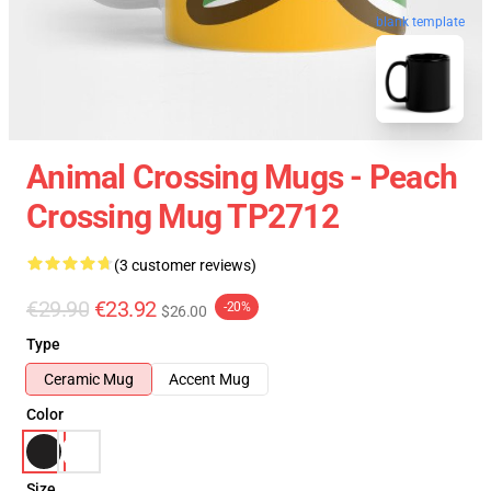
blank template
Animal Crossing Mugs - Peach
Crossing Mug TP2712
(3 customer reviews)
€29.90
€23.92
-20%
$26.00
Type
Ceramic Mug
Accent Mug
Color
Size