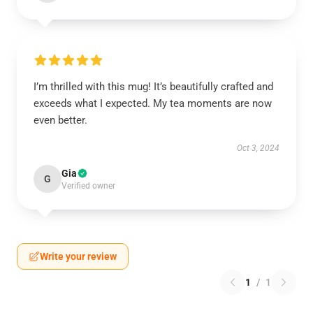
I’m thrilled with this mug! It’s beautifully crafted and
exceeds what I expected. My tea moments are now
even better.
Oct 3, 2024
Gia
G
Verified owner
Write your review
1
/
1