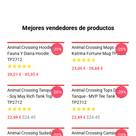
Mejores vendedores de productos
Animal Crossing Hoodies -
Animal Crossing Mugs -
-20%
-20%
Fauna Y Diana Hoodie
Katrina Fortune Mug TP2712
TP2712
23,00 € - 26,68 €
39,51 € - 45,95 €
Animal Crossing Tanque Tops
Animal Crossing Tops De
-20%
-20%
- Soy Muy Rich Tank Top
Tanque - MVP Tee Tank Top
TP2712
TP2712
22,49 €
$24.45
22,49 €
$24.45
Animal Crossing Sudaderas -
Animal Crossing Camisetas -
-20%
-20%