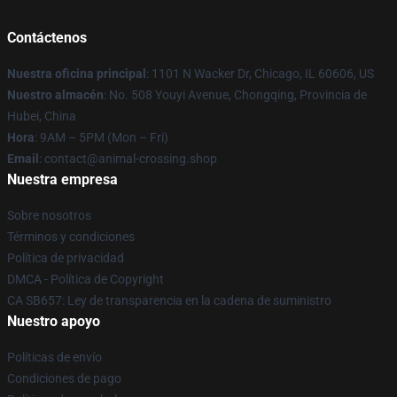
Contáctenos
Nuestra oficina principal
: 1101 N Wacker Dr, Chicago, IL 60606, US
Nuestro almacén
: No. 508 Youyi Avenue, Chongqing, Provincia de
Hubei, China
Hora
: 9AM – 5PM (Mon – Fri)
Email
: contact@animal-crossing.shop
Nuestra empresa
Sobre nosotros
Términos y condiciones
Política de privacidad
DMCA - Política de Copyright
CA SB657: Ley de transparencia en la cadena de suministro
Nuestro apoyo
Políticas de envío
Condiciones de pago