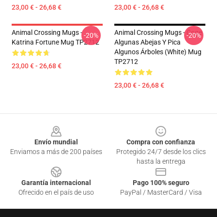
23,00 € - 26,68 €
23,00 € - 26,68 €
Animal Crossing Mugs -
Animal Crossing Mugs - Coge
-20%
-20%
Katrina Fortune Mug TP2712
Algunas Abejas Y Pica
Algunos Árboles (White) Mug
TP2712
23,00 € - 26,68 €
23,00 € - 26,68 €
Footer
Envío mundial
Compra con confianza
Enviamos a más de 200 países
Protegido 24/7 desde los clics
hasta la entrega
Garantía internacional
Pago 100% seguro
Ofrecido en el país de uso
PayPal / MasterCard / Visa