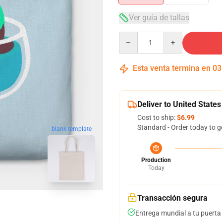
Ver guía de tallas
Quantity
Esta venta termina en
03
Deliver to United States
Cost to ship:
$6.99
Standard - Order today to g
blank template
Production
Today
Transacción segura
Entrega mundial a tu puerta