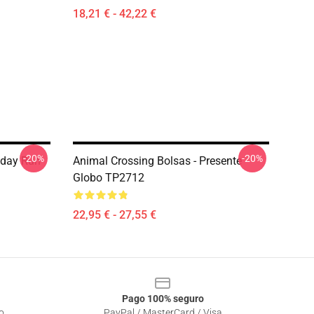
18,21 € - 42,22 €
-20%
-20%
iday Run
Animal Crossing Bolsas - Presente
Globo TP2712
22,95 € - 27,55 €
Pago 100% seguro
o
PayPal / MasterCard / Visa