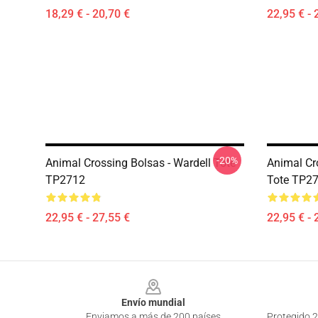
18,29 € - 20,70 €
22,95 € - 
-20%
Animal Crossing Bolsas - Wardell Tote
Animal Cro
TP2712
Tote TP2
22,95 € - 27,55 €
22,95 € - 
Footer
Envío mundial
Enviamos a más de 200 países
Protegido 2