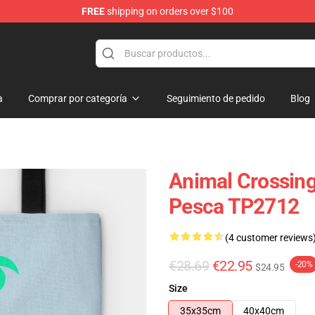
FREE
shipping on orders over $100
handise Store
a
Comprar por categoría
Seguimiento de pedido
Blog
Animal Crossing
Pesca TP2712
(4 customer reviews
€28.69
€22.95
-20%
$24.95
Size
35x35cm
40x40cm