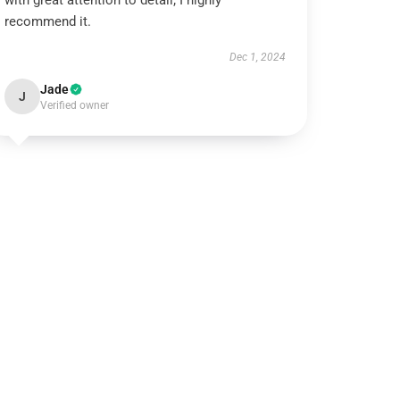
with great attention to detail; I highly
recommend it.
Dec 1, 2024
Jade
J
Verified owner