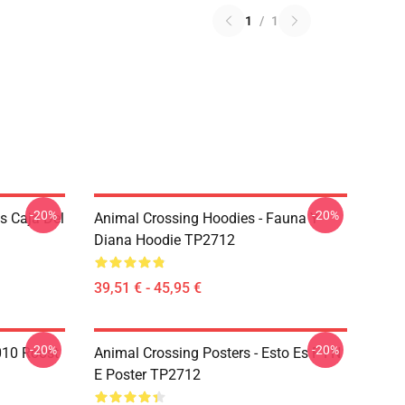
1
/
1
-20%
-20%
s Caja Del
Animal Crossing Hoodies - Fauna Y
Diana Hoodie TP2712
39,51 € - 45,95 €
-20%
-20%
010 Roost
Animal Crossing Posters - Esto Es F I N
E Poster TP2712