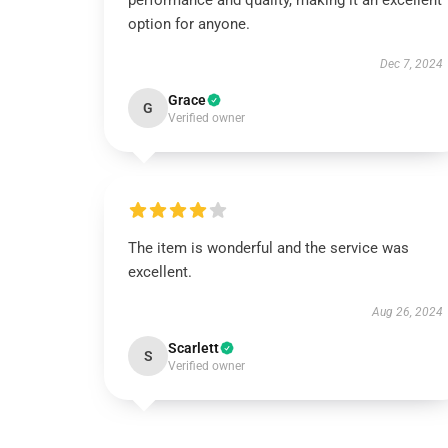
performance and quality, making it an excellent
option for anyone.
Dec 7, 2024
Grace
G
Verified owner
The item is wonderful and the service was
excellent.
Aug 26, 2024
Scarlett
S
Verified owner