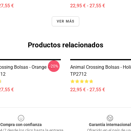
27,55 €
22,95 € - 27,55 €
VER MÁS
Productos relacionados
-20%
ssing Bolsas - Orange Girl
Animal Crossing Bolsas - Hol
712
TP2712
27,55 €
22,95 € - 27,55 €
Compra con confianza
Garantía internacional
4/7 desde los clics hasta la entrega
Ofrecido en el país de us